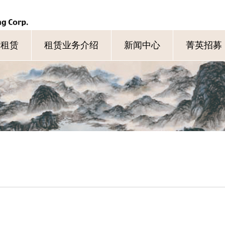
际租赁
租赁业务介绍
新闻中心
菁英招募